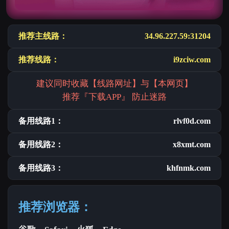
推荐主线路：
34.96.227.59:31204
推荐线路：
i9zciw.com
建议同时收藏【线路网址】与【本网页】
推荐『下载APP』 防止迷路
备用线路1：
rlvf0d.com
备用线路2：
x8xmt.com
备用线路3：
khfnmk.com
推荐浏览器：